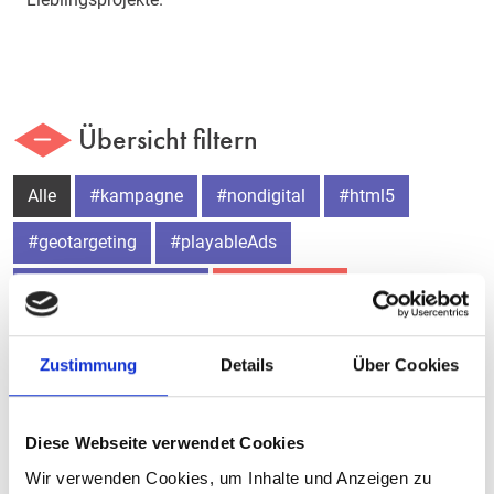
Übersicht filtern
Alle
#kampagne
#nondigital
#html5
#geotargeting
#playableAds
#dynamiccontentAds
#socialmedia
#landingpage
#plugins
#typo3
#cms
Zustimmung
Details
Über Cookies
#website
#relaunch
#newsletter
#shopsysteme
Diese Webseite verwendet Cookies
Wir verwenden Cookies, um Inhalte und Anzeigen zu