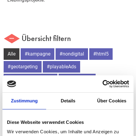
Übersicht filtern
Alle
#kampagne
#nondigital
#html5
#geotargeting
#playableAds
#dynamiccontentAds
#socialmedia
#landingpage
#plugins
#typo3
#cms
Zustimmung
Details
Über Cookies
#website
#relaunch
#newsletter
#shopsysteme
Diese Webseite verwendet Cookies
Wir verwenden Cookies, um Inhalte und Anzeigen zu