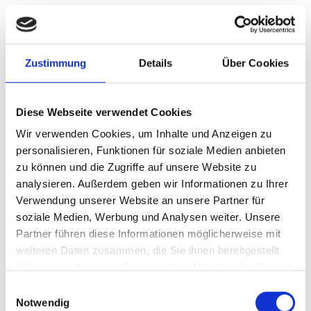
Erfahren Sie in unserer Datenschutzrichtlinie mehr darüber,
wer wir sind, wie Sie uns kontaktieren können und wie wir
personenbezogene Daten verarbeiten.
Zustimmung
Details
Über Cookies
Bitte geben Sie Ihre Einwilligungs-ID und das Datum an,
wenn Sie uns bezüglich Ihrer Einwilligung kontaktieren.
Diese Webseite verwendet Cookies
Ihre Einwilligung trifft auf die folgenden Domains zu:
Wir verwenden Cookies, um Inhalte und Anzeigen zu
www.millemedia.de
personalisieren, Funktionen für soziale Medien anbieten
zu können und die Zugriffe auf unsere Website zu
Ihr aktueller Zustand: Ablehnen.
analysieren. Außerdem geben wir Informationen zu Ihrer
Einwilligung ändern
Verwendung unserer Website an unsere Partner für
soziale Medien, Werbung und Analysen weiter. Unsere
Die Cookie-Erklärung wurde das letzte Mal am 14/06/2024
Partner führen diese Informationen möglicherweise mit
von
Cookiebot
aktualisiert:
weiteren Daten zusammen, die Sie ihnen bereitgestellt
haben oder die sie im Rahmen Ihrer Nutzung der Dienste
Notwendig (4)
gesammelt haben.
Einwilligungsauswahl
Notwendige Cookies helfen dabei, eine Webseite nutzbar
Notwendig