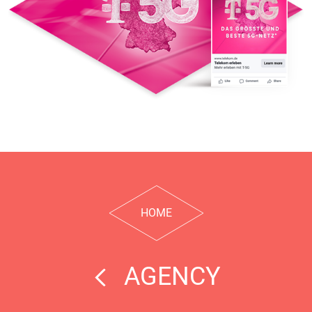
regional campaign
HOME
AGENCY