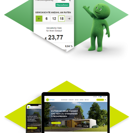
CONSORS FINANZ
– Payment plugins
for shop systems
POWERNOVO -
Website