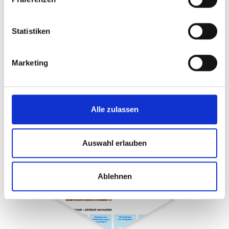
Statistiken
Marketing
Alle zulassen
Auswahl erlauben
SKYFLD - App
Launch
Ablehnen