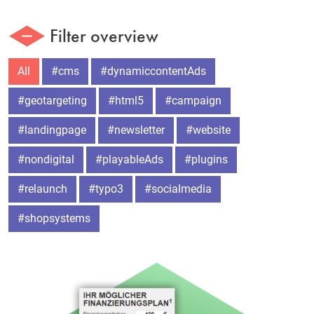
Filter overview
All
#cms
#dynamiccontentAds
#geotargeting
#html5
#campaign
#landingpage
#newsletter
#website
#nondigital
#playableAds
#plugins
#relaunch
#typo3
#socialmedia
#shopsystems