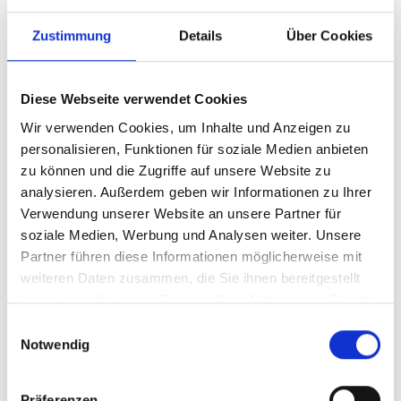
Hamburg.de –
Zustimmung
Details
Über Cookies
Hamburg Mail
Campaign
Diese Webseite verwendet Cookies
Wir verwenden Cookies, um Inhalte und Anzeigen zu
personalisieren, Funktionen für soziale Medien anbieten
zu können und die Zugriffe auf unsere Website zu
analysieren. Außerdem geben wir Informationen zu Ihrer
Verwendung unserer Website an unsere Partner für
soziale Medien, Werbung und Analysen weiter. Unsere
Partner führen diese Informationen möglicherweise mit
weiteren Daten zusammen, die Sie ihnen bereitgestellt
haben oder die sie im Rahmen Ihrer Nutzung der Dienste
gesammelt haben.
Einwilligungsauswahl
Notwendig
LANDGANG
BRAUEREI - Labels
Präferenzen