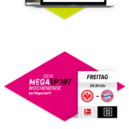
TELEKOM - Dynamic
MegaSport Ads